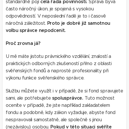
celá řada povinností.
standardně pojí
Správa bývá
často náročný úkon, je spojená s vysokou
odpovědností. V neposlední řadě je to i časově
Proto je dobré již samotnou
náročná záležitost.
volbu správce nepodcenit.
Proč zrovna já?
U mě máte jistotu právnického vzdělání, znalostí a
praktických odborných zkušeností přímo z oblasti
svěřenských fondů a naprosté profesionality při
výkonu funkce svěřenského správce.
Službu můžete využít i v případě, že si fond spravujete
spolusprávce.
sami, ale potřebujete
Tuto možnost
oceníte v případě, že jste například zakladatelem
fondu a podobně, kdy zákon vyžaduje, abyste fond
nespravovali samostatně, ale společně s jinou
Pokud v této situaci svěříte
(nezávislou) osobou.