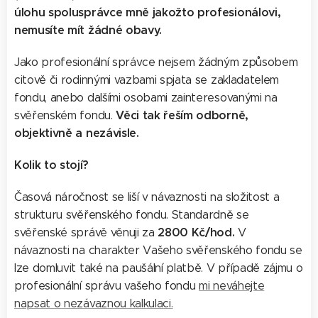
úlohu spolusprávce mně jakožto profesionálovi,
nemusíte mít žádné obavy.
Jako profesionální správce nejsem žádným způsobem
citově či rodinnými vazbami spjata se zakladatelem
fondu, anebo dalšími osobami zainteresovanými na
Věci tak řeším odborně,
svěřenském fondu.
objektivně a nezávisle.
Kolik to stojí?
Časová náročnost se liší v návaznosti na složitost a
strukturu svěřenského fondu. Standardně se
2800 Kč/hod.
svěřenské správě věnuji za
V
návaznosti na charakter Vašeho svěřenského fondu se
lze domluvit také na paušální platbě. V případě zájmu o
profesionální správu vašeho fondu
mi neváhejte
napsat o nezávaznou kalkulaci.